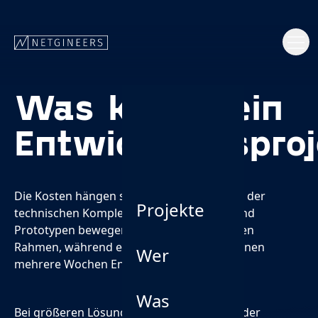
Was kostet ein
Entwicklungspro
Die Kosten hängen stark vom Umfang und der
Projekte
technischen Komplexität ab. Workshops und
Prototypen bewegen sich meist im kleineren
Rahmen, während ein MVP je nach Funktionen
Wer
mehrere Wochen Entwicklung erfordert.
Was
Bei größeren Lösungen erstellen wir nach der