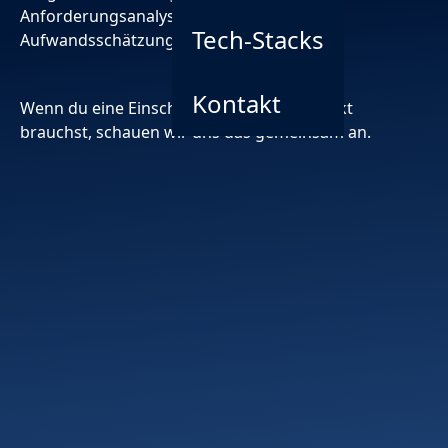
Anforderungsanalyse eine verlässliche
Tech-Stacks
Aufwandsschätzung.
Kontakt
Wenn du eine Einschätzung für dein Projekt
brauchst, schauen wir uns das gemeinsam an.